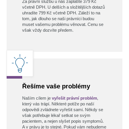
Za právní službu u nás zaplatíte 379 Kč
včetně DPH. U delších a složitějších dotazů
uhradíte 799 Kč včetně DPH. Záleží to na
tom, jak dlouho se naši právníci budou
muset vašemu problému věnovat. Cenu se
však vždy dozvíte předem.
Řešíme vaše problémy
Naším cílem je
vyřešit právní problém
,
který vás trápí. Některé potíže po naší
odpovědi zvládnete vyřešit sami.
Někdy se
však potřebuje lékař setkat se svým
pacientem, a nejen slyšet popis symptomů.
A v právu je to stejné. Pokud vám nebudeme